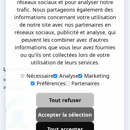
réseaux sociaux et pour analyser notre
Téléphone
trafic. Nous partageons également des
02 99 57 22 35
informations concernant votre utilisation
de notre site avec nos partenaires en
Ouverture
réseaux sociaux, publicité et analyse, qui
Lun - Ven
9h - 12h30 | 13h30 -17h30
peuvent les combiner avec d'autres
informations que vous leur avez fournies
Adresse
ou qu'ils ont collectées lors de votre
33 rue de Dinan 35000 Rennes
utilisation de leurs services.
Liens Rapides
Nécessaire
Analyse
Marketing
Mentions légales
Préférences
Partenaires
Préférences des cookies
Tout refuser
Accepter la sélection
Tout accepter