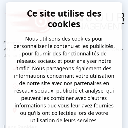
Ce site utilise des
cookies
Nous utilisons des cookies pour
Entreprise de déménagement implantée à Rennes en Ille-et-
personnaliser le contenu et les publicités,
Vilaine (35), Nantes en Loire-Atlantique (44), Saint-Brieuc, Côtes-
pour fournir des fonctionnalités de
d’Armor (22) et Laval en Mayenne (53)
réseaux sociaux et pour analyser notre
Téléphone
trafic. Nous partageons également des
02 99 57 22 35
informations concernant votre utilisation
de notre site avec nos partenaires en
Ouverture
réseaux sociaux, publicité et analyse, qui
Lun - Ven
9h - 12h30 | 13h30 -17h30
peuvent les combiner avec d'autres
informations que vous leur avez fournies
Adresse
ou qu'ils ont collectées lors de votre
33 rue de Dinan 35000 Rennes
utilisation de leurs services.
Liens Rapides