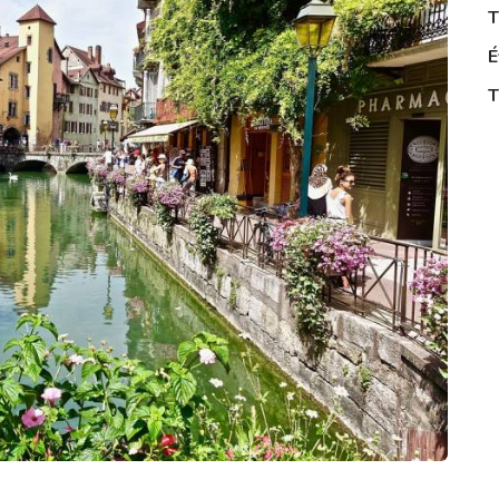
T
É
T