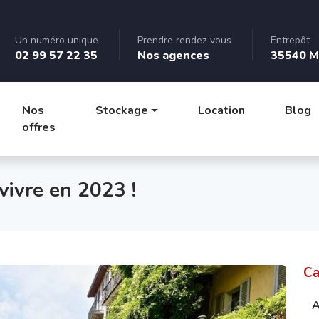
Un numéro unique
Prendre rendez-vous
Entrepôt
02 99 57 22 35
Nos agences
35540 M
Nos
Stockage
Location
Blog
offres
 vivre en 2023 !
Ca
A